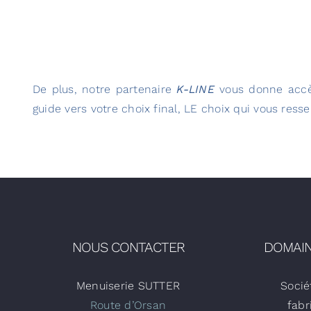
De plus, notre partenaire
K-LINE
vous donne accès
guide vers votre choix final, LE choix qui vous ress
NOUS CONTACTER
DOMAIN
Menuiserie SUTTER
Socié
Route d’Orsan
fabr