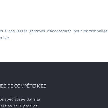
 à ses larges gammes d’accessoires pour personnalise
emble.
ES DE COMPÉTENCES
té spécialisée dans la
ication et la pose de