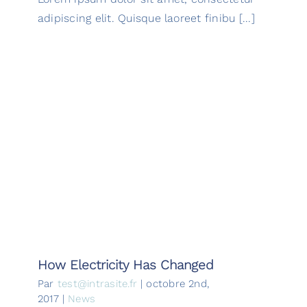
adipiscing elit. Quisque laoreet finibu [...]
How Electricity Has Changed
How Electricity Has Changed
Par
test@intrasite.fr
|
octobre 2nd,
2017
|
News