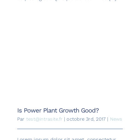
Is Power Plant Growth Good?
Is Power Plant Growth Good?
Par
test@intrasite.fr
|
octobre 3rd, 2017
|
News
Lorem ipsum dolor sit amet, consectetur