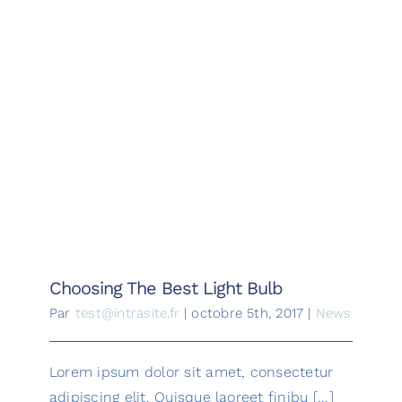
Choosing The Best Light Bulb
Choosing The Best Light Bulb
Par
test@intrasite.fr
|
octobre 5th, 2017
|
News
Lorem ipsum dolor sit amet, consectetur
adipiscing elit. Quisque laoreet finibu [...]