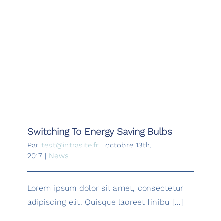
Fiscalité & 
Switching To Energy Saving Bulbs
Contact
Switching To Energy Saving Bulbs
Par
test@intrasite.fr
|
octobre 13th,
2017
|
News
Lorem ipsum dolor sit amet, consectetur
adipiscing elit. Quisque laoreet finibu [...]