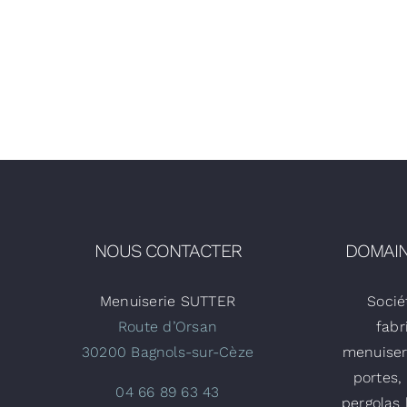
NOUS CONTACTER
DOMAIN
Menuiserie SUTTER
Socié
Route d’Orsan
fabr
30200 Bagnols-sur-Cèze
menuiser
portes,
04 66 89 63 43
pergolas 